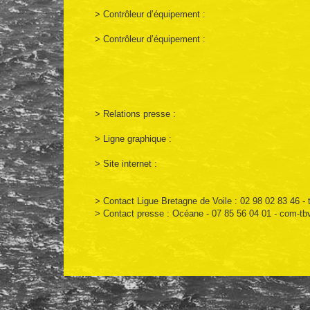
> Contrôleur d’équipement :
> Contrôleur d’équipement :
> Relations presse :
> Ligne graphique :
> Site internet :
> Contact Ligue Bretagne de Voile : 02 98 02 83 46 -
> Contact presse : Océane - 07 85 56 04 01 - com-t