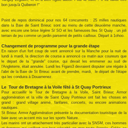
bon jusqu'à Quiberon !"
Point de repos dominical pour nos 64 concurrents : 25 milles nautiques
dans la Baie de Saint Brieuc sont au menu de cette deuxième manche,
avec encore une brise légère S/ SO et les fameuses îles St Quay : un joli
terrain de jeu comme un jardin parsemé de petits cailloux. Départ à 1ohoo.
Changement de programme pour la grande étape
En raison d'un fort coup de vent annoncé sur la Manche pour la nuit de
lundi à mardi, la direction de course a annoncé ce matin aux coureurs que
le départ de la "grande" course, qui devait les emmener au sud de
l'Angleterre, était annulée. Lundi les Figaro3 devraient disputer une régate à
l'abri de la Baie de St Brieuc avant de prendre, mardi, le départ de l'étape
qui les conduira à Douarnenez.
Le Tour de Bretagne à la Voile fêté à St Quay Portrieux
Pour accueillir le Tour de Bretagne à la Voile, Saint Brieuc Armor
agglomération et la ville de Saint Quay Portrieux ont fait les choses en
grand : grand village animé, fanfares, concerts, ou encore animations
nautiques.
St Brieuc Armor Agglomération présente la documentation touristique de la
baie avec un accent mis sur les sports Nature.
Les marins ont un attachement très particulier avec la SNSM, ces hommes