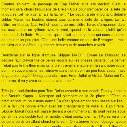
Comme souvent, le passage du Cap Fréhel aura été décisif. C'est le
moment qu'a choisi l'équipage de Breizh Cola pour s'emparer de la tête de
la course…et ne plus jamais la lâcher : " Le départ a été important, détaille
Gildas Mahé, les leaders étaient tous du même côté de la ligne. Le fait
d'être en tête au Cap Fréhel nous a permis d'être libres d'empanner dans
les oscillations en rythme avec le vent, quand on le voulait, plutôt qu'en
fonction de la flotte. Et je crois qu'on allait assez vite ce qui nous a permis
de creuser un peu plus. C'est une belle entame de tour de Bretagne… mais
ce n'est que le début, il y encore beaucoup de manches à venir…."
Deuxième sur la ligne d'arrivée Skipper MACIF. Erwan Le Draoulec se
déclare ravit d'avoir tiré de belles leçons sur les phases départs. "Le dernier
n'était pas le meilleur mais on a bien travaillé ensuite en faisant notre route,
comme souvent où on se retrouve dans notre coin un peu tous seuls, mais
là ça a bien payé ! On s'y attendait mais Fred Duthil et Gildas Mahé ont l'air
en forme, il va y avoir du match, c'est cool."
Très jolie satisfaction pour Tom Dolan associé à son coach Tanguy Legatin
sur Smurfit Kappa – Kingspan qui s'empare de la 3è place : "C'est un
premier podium pour nous deux ! Ça c'est globalement bien passé sur l'eau.
On a fait une bonne erreur avec un changement de voile au Cap Fréhel.
Skipper Macif nous est passé devant à ce moment-là : ils sont restés sous
genak, ils ont doublé tout le monde, c'était assez bien fait ! Après on a tiré
de bons bords en allant chercher le vent. On a trouvé le bon dosage, ajoute
Tanguy Leglatin, et on a bien rigolé aussi. Pour la suite ? Il va falloir être