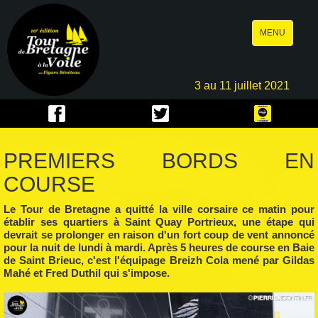
Toggle
MENU
navigation
3 au 11 juillet 2021
PREMIERS BORDS EN
COURSE
Le Tour de Bretagne a quitté la ville corsaire ce matin pour
établir ses quartiers à Saint Quay Portrieux, une étape qui
devrait se prolonger en raison d'un fort coup de vent annoncé
pour la nuit de lundi à mardi. Après 5 heures de course en Baie
de Saint Brieuc, c'est l'équipage Breizh Cola mené par Gildas
Mahé et Fred Duthil qui s'impose.